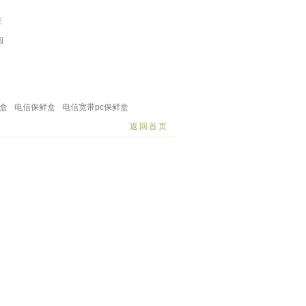
签
阅
料篮
塑料宠物用品
塑料水壶
饭盒保鲜盒
浴室卫浴
盒
电信保鲜盒
电信宽带pc保鲜盒
返回首页