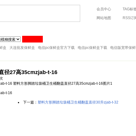
会员中心
TAG标
网站地图
RSS订
76-88288598 手机:13705764289
塑料纸巾筒
塑料筷子架
塑料工具
塑料牙刷架
塑料箩筐
塑
塑料储物架
塑料桌凳椅
塑料刷子
塑料衣架
塑料儿童用品
鲜盒
大连批发保鲜盒
电信pc保鲜盒官方下载
电信pc保鲜盒下载
电信版宽带保鲜
高35cmzjab-t-16
次
-t-16 塑料方形脚踏垃圾桶卫生桶翻盖直径27高35cmzjab-t-16图片1
-t-16
下一篇：
塑料方形脚踏垃圾桶卫生桶翻盖直径30升zjab-t-32