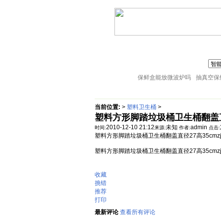
联系人:张经理 MAIL
zj@51sl.com
电话:05
主页
塑料杯子
塑料橱房用品
18057653015
塑料盘子
塑料卫生桶
塑料整理箱
保鲜盒能放微波炉吗
抽真空保
当前位置:
>
塑料卫生桶
>
塑料方形脚踏垃圾桶卫生桶翻盖直径27
2010-12-10 21:12
未知
admin
时间:
来源:
作者:
点击:
塑料方形脚踏垃圾桶卫生桶翻盖直径27高35cmzjab
塑料方形脚踏垃圾桶卫生桶翻盖直径27高35cmzjab
收藏
挑错
推荐
打印
最新评论
查看所有评论