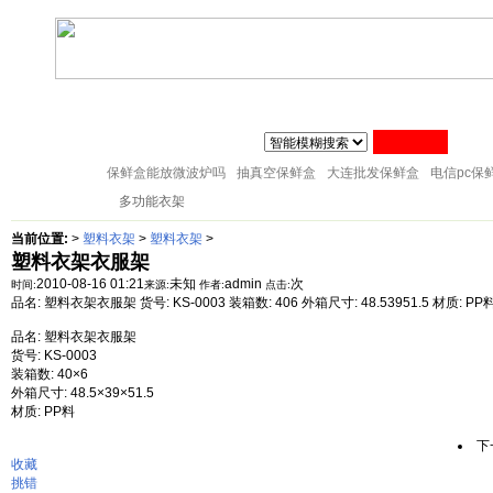
联系人:张经理 MAIL
zj@51sl.com
电话:0576-88288598 手机:1370576428
主页
塑料杯子
塑料橱房用品
塑料纸巾筒
塑料筷子架
18057653015
塑料盘子
塑料卫生桶
塑料整理箱
塑料储物架
塑料桌凳椅
保鲜盒能放微波炉吗
抽真空保鲜盒
大连批发保鲜盒
电信pc保
塑料衣架
多功能衣架
当前位置:
>
塑料衣架
>
塑料衣架
>
塑料衣架衣服架
2010-08-16 01:21
未知
admin
次
时间:
来源:
作者:
点击:
品名: 塑料衣架衣服架 货号: KS-0003 装箱数: 406 外箱尺寸: 48.53951.5 材质:
品名: 塑料衣架衣服架
货号: KS-0003
装箱数: 40×6
外箱尺寸: 48.5×39×51.5
材质: PP料
下
收藏
挑错