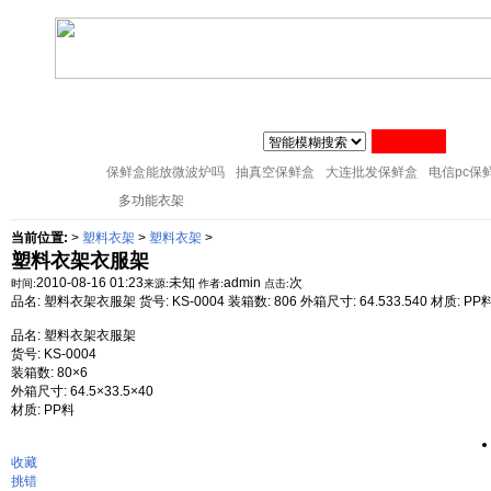
联系人:张经理 MAIL
zj@51sl.com
电话:0576-88288598 手机:1370576428
主页
塑料杯子
塑料橱房用品
塑料纸巾筒
塑料筷子架
18057653015
塑料盘子
塑料卫生桶
塑料整理箱
塑料储物架
塑料桌凳椅
保鲜盒能放微波炉吗
抽真空保鲜盒
大连批发保鲜盒
电信pc保
塑料衣架
多功能衣架
当前位置:
>
塑料衣架
>
塑料衣架
>
塑料衣架衣服架
2010-08-16 01:23
未知
admin
次
时间:
来源:
作者:
点击:
品名: 塑料衣架衣服架 货号: KS-0004 装箱数: 806 外箱尺寸: 64.533.540 材质:
品名: 塑料衣架衣服架
货号: KS-0004
装箱数: 80×6
外箱尺寸: 64.5×33.5×40
材质: PP料
收藏
挑错