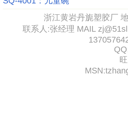
SQ-4001：儿童碗
浙江黄岩丹旎塑胶厂 
联系人:张经理 MAIL
zj@51s
13705764
QQ
旺
MSN:
tzhan