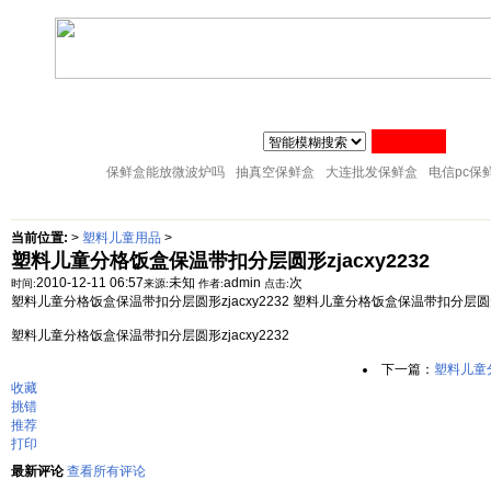
联系人:张经理 MAIL
zj@51sl.com
电话:0576-88288598 手机:1370576428
主页
塑料杯子
塑料橱房用品
塑料纸巾筒
塑料筷子架
18057653015
塑料盘子
塑料卫生桶
塑料整理箱
塑料储物架
塑料桌凳椅
保鲜盒能放微波炉吗
抽真空保鲜盒
大连批发保鲜盒
电信pc保
当前位置:
>
塑料儿童用品
>
塑料儿童分格饭盒保温带扣分层圆形zjacxy2232
2010-12-11 06:57
未知
admin
次
时间:
来源:
作者:
点击:
塑料儿童分格饭盒保温带扣分层圆形zjacxy2232 塑料儿童分格饭盒保温带扣分层圆形zj
塑料儿童分格饭盒保温带扣分层圆形zjacxy2232
下一篇：
塑料儿童分
收藏
挑错
推荐
打印
最新评论
查看所有评论