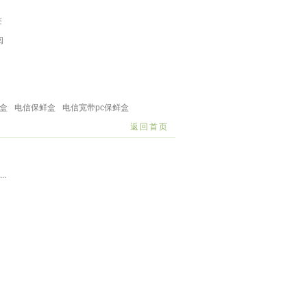
签
阅
料篮
塑料宠物用品
塑料水壶
饭盒保鲜盒
浴室卫浴
盒
电信保鲜盒
电信宽带pc保鲜盒
返回首页
.