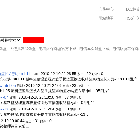
会员中心
TAG标
网站地图
RSS订
76-88288598 手机:13705764289
塑料纸巾筒
塑料筷子架
塑料工具
塑料牙刷架
塑料箩筐
塑
塑料储物架
塑料桌凳椅
塑料刷子
塑料衣架
塑料儿童用品
鲜盒
大连批发保鲜盒
电信pc保鲜盒官方下载
电信pc保鲜盒下载
电信版宽带保鲜
形zjab-l-11
2010-12-10 21:26:55
32
0
日期：
点击：
好评：
ab-l-11 塑料篮整理篮洗衣篮手提篮置物篮收纳篮购物篮长方形zjab-l-11图片1..
b-l-05
2010-12-10 21:24:06
23
0
日期：
点击：
好评：
-05 塑料篮整理篮洗衣篮手提篮置物篮收纳篮方形zjab-l-05图片1...
-07
2010-12-10 21:18:56
37
0
日期：
点击：
好评：
 塑料篮整理篮洗衣篮椭圆形置物篮收纳篮zjab-l-07图片1...
-13
2010-12-10 21:16:04
30
0
日期：
点击：
好评：
 塑料篮整理篮洗衣篮手提篮置物篮收纳篮zjab-l-13...
12-10 19:00:44
31
0
点击：
好评：
整理篮洗衣篮...