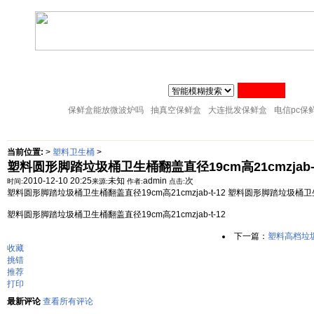
联系人:张经理 MAIL
zj@51sl.com
电话:0576-88288598 手机:1370576428
主页
塑料杯子
塑料橱房用品
塑料纸巾筒
塑料筷子架
18057653015
塑料盘子
塑料卫生桶
塑料整理箱
塑料储物架
塑料桌凳椅
保鲜盒能放微波炉吗
抽真空保鲜盒
大连批发保鲜盒
电信pc保
当前位置:
>
塑料卫生桶
>
塑料圆形脚踏垃圾桶卫生桶翻盖直径19cm高21cmzjab-t
2010-12-10 20:25
未知
admin
次
时间:
来源:
作者:
点击:
塑料圆形脚踏垃圾桶卫生桶翻盖直径19cm高21cmzjab-t-12 塑料圆形脚踏垃圾桶卫生桶
塑料圆形脚踏垃圾桶卫生桶翻盖直径19cm高21cmzjab-t-12
下一篇：
塑料高档垃圾桶卫
收藏
挑错
推荐
打印
最新评论
查看所有评论