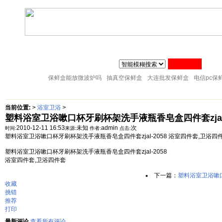
联系人:张经理 MAIL
zj@51sl.com
电话:0576-88288598 手机:1370576428
主页
塑料杯子
塑料橱房用品
塑料纸巾筒
塑料筷子架
18057653015
塑料盘子
塑料卫生桶
塑料整理箱
塑料储物架
塑料桌凳椅
保鲜盒能放微波炉吗
抽真空保鲜盒
大连批发保鲜盒
电信pc保
当前位置:
>
浴室卫浴
>
塑料浴室卫浴嗽口杯牙刷杯架洗手液瓶香皂盒四件套zjal-
2010-12-11 16:53
未知
admin
次
时间:
来源:
作者:
点击:
塑料浴室卫浴嗽口杯牙刷杯架洗手液瓶香皂盒四件套zjal-2058 浴室四件套,卫浴四
塑料浴室卫浴嗽口杯牙刷杯架洗手液瓶香皂盒四件套zjal-2058
浴室四件套,卫浴四件套
下一篇：
塑料浴室卫浴嗽口
收藏
挑错
推荐
打印
最新评论
查看所有评论