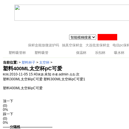
联系人:张经理 MAIL
zj@51sl.com
电话:0576-88288598 手机:1370576428
主页
塑料杯子
塑料橱房用品
塑料纸巾筒
塑料筷子架
18057653015
塑料盘子
塑料卫生桶
塑料整理箱
塑料储物架
塑料桌凳椅
保鲜盒能放微波炉吗
抽真空保鲜盒
大连批发保鲜盒
电信pc保
塑料吸管杯
塑料吸管
太空杯
保温杯
乐扣杯
吸水杯
当前位置:
>
塑料杯子
>
太空杯
>
塑料400ML太空杯pC可爱
2010-11-05 15:40
未知
admin
次
时间:
来源:
作者:
点击:
塑料300ML太空杯pC可爱 塑料300ML太空杯pC可爱1
塑料400ML太空杯pC可爱
顶一下
(0)
0%
踩一下
(0)
0%
------分隔线----------------------------