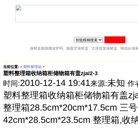
联系人:张经理 MAIL
zj@51sl.com
电话:0576-88288598 手机:1370576428
主页
塑料杯子
塑料橱房用品
塑料纸巾筒
塑料筷子架
18057653015
塑料盘子
塑料卫生桶
塑料整理箱
塑料储物架
塑料桌凳椅
保鲜盒能放微波炉吗
抽真空保鲜盒
大连批发保鲜盒
电信pc保
当前位置:
>
塑料整理箱
>
塑料整理箱收纳箱柜储物箱有盖zjai2-3
2010-12-14 19:41
未知
时间:
来源:
作
塑料整理箱收纳箱柜储物箱有盖zjai2-
整理箱28.5cm*20cm*17.5cm 三
42cm*28.5cm*23.5cm 整理箱