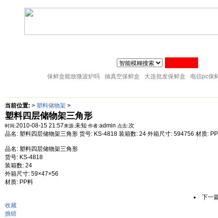
联系人:张经理 MAIL
zj@51sl.com
电话:0576-88288598 手机:1370576428
主页
塑料杯子
塑料橱房用品
塑料纸巾筒
塑料筷子架
18057653015
塑料盘子
塑料卫生桶
塑料整理箱
塑料储物架
塑料桌凳椅
保鲜盒能放微波炉吗
抽真空保鲜盒
大连批发保鲜盒
电信pc保
当前位置:
>
塑料储物架
>
塑料四层储物架三角形
2010-08-15 21:57
未知
admin
次
时间:
来源:
作者:
点击:
品名: 塑料四层储物架三角形 货号: KS-4818 装箱数: 24 外箱尺寸: 594756 材质
品名: 塑料四层储物架三角形
货号: KS-4818
装箱数: 24
外箱尺寸: 59×47×56
材质: PP料
下一
收藏
挑错