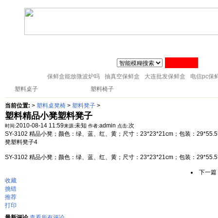
联系人:张经理 MAIL
zj@51sl.com
电话:0576-88288598 手机:1370576428
主页
塑料杯子
塑料橱房用品
塑料纸巾筒
塑料筷子架
18057653015
塑料盘子
塑料卫生桶
塑料整理箱
塑料储物架
塑料桌凳椅
保鲜盒能放微波炉吗
抽真空保鲜盒
大连批发保鲜盒
电信pc保
塑料桌子
塑料凳子
塑料椅子
当前位置:
>
塑料桌凳椅
>
塑料凳子
>
塑料精品小凳塑料凳子
2010-08-14 11:59
未知
admin
次
时间:
来源:
作者:
点击:
SY-3102 精品小凳；颜色：绿、蓝、红、黄；尺寸：23*23*21cm；包装：29*5
凳塑料凳子4
SY-3102 精品小凳；颜色：绿、蓝、红、黄；尺寸：23*23*21cm；包装：29*55.5*
下一篇
收藏
挑错
推荐
打印
最新评论
查看所有评论