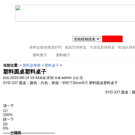
联系人:张经理 MAIL
zj@51sl.com
电话:0576-88288598 手机:1370576428
主页
塑料杯子
塑料橱房用品
塑料纸巾筒
塑料筷子架
18057653015
塑料盘子
塑料卫生桶
塑料整理箱
塑料储物架
塑料桌凳椅
保鲜盒能放微波炉吗
抽真空保鲜盒
大连批发保鲜盒
电信pc保
塑料桌子
塑料凳子
塑料椅子
当前位置:
>
塑料桌凳椅
>
塑料桌子
>
塑料圆桌塑料桌子
2010-08-14 10:44
未知
admin
次
时间:
来源:
作者:
点击:
SYD-337 圆桌；颜色：白色；装箱：950*730cm/5只 塑料圆桌塑料桌子
SYD-337 圆桌；
顶一下
(1)
100%
踩一下
(0)
0%
------分隔线----------------------------