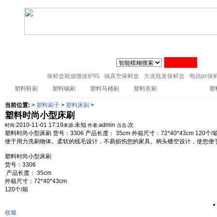
联系人:张经理 MAIL
zj@51sl.com
电话:0576-88288598 手机:1370576428
主页
塑料杯子
塑料橱房用品
塑料纸巾筒
塑料筷子架
18057653015
塑料盘子
塑料卫生桶
塑料整理箱
塑料储物架
塑料桌凳椅
保鲜盒能放微波炉吗
抽真空保鲜盒
大连批发保鲜盒
电信pc保
塑料鞋刷
塑料锅刷
塑料马桶刷
塑料衣刷
塑料床刷
塑
当前位置:
>
塑料刷子
>
塑料床刷
>
塑料时尚小型床刷
2010-11-01 17:19
未知
admin
次
时间:
来源:
作者:
点击:
塑料时尚小型床刷 货号：3306 产品长度： 35cm 外箱尺寸：72*40*43cm 
便于用力洗刷物体。柔软的线毛设计，不易损伤您的家具。柄头镂空设计，使您便
塑料时尚小型床刷
货号：3306
产品长度： 35cm
外箱尺寸：72*40*43cm
120个/箱
收藏