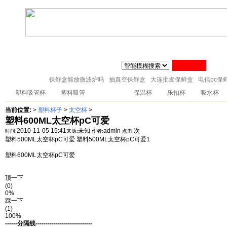
联系人:张经理 MAIL
zj@51sl.com
电话:0576-88288598 手机:1370576428
主页
塑料杯子
塑料橱房用品
塑料纸巾筒
塑料筷子架
18057653015
塑料盘子
塑料卫生桶
塑料整理箱
塑料储物架
塑料桌凳椅
保鲜盒能放微波炉吗
抽真空保鲜盒
大连批发保鲜盒
电信pc保
塑料吸管杯
塑料吸管
太空杯
保温杯
乐扣杯
吸水杯
当前位置:
>
塑料杯子
>
太空杯
>
塑料600ML太空杯pC可爱
2010-11-05 15:41
未知
admin
次
时间:
来源:
作者:
点击:
塑料500ML太空杯pC可爱 塑料500ML太空杯pC可爱1
塑料600ML太空杯pC可爱
顶一下
(0)
0%
踩一下
(1)
100%
------分隔线----------------------------