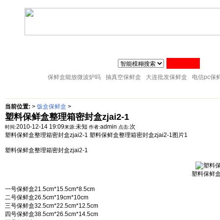
联系人:张经理 MAIL
zj@51sl.com
电话:0576-88288598 手机:1370576428
主页
塑料杯子
塑料橱房用品
塑料纸巾筒
塑料筷子架
18057653015
塑料盘子
塑料卫生桶
塑料整理箱
塑料储物架
塑料桌凳椅
保鲜盒能放微波炉吗
抽真空保鲜盒
大连批发保鲜盒
电信pc保
当前位置:
>
饭盒保鲜盒
>
塑料保鲜盒整理箱密封盒zjai2-1
2010-12-14 19:09
未知
admin
次
时间:
来源:
作者:
点击:
塑料保鲜盒整理箱密封盒zjai2-1 塑料保鲜盒整理箱密封盒zjai2-1图片1
塑料保鲜盒整理箱密封盒zjai2-1
塑料保鲜盒整
一号保鲜盒21.5cm*15.5cm*8.5cm
二号保鲜盒26.5cm*19cm*10cm
三号保鲜盒32.5cm*22.5cm*12.5cm
四号保鲜盒38.5cm*26.5cm*14.5cm