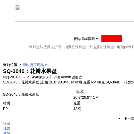
联系人:张经理 MAIL
zj@51sl.com
电话:0576-88288598 手机:1370576428
主页
塑料杯子
塑料橱房用品
塑料纸巾筒
塑料筷子架
18057653015
塑料盘子
塑料卫生桶
塑料整理箱
塑料储物架
塑料桌凳椅
保鲜盒能放微波炉吗
抽真空保鲜盒
大连批发保鲜盒
电信pc保
当前位置:
>
塑料橱房用品
>
SQ-3040：花瓣水果盘
2010-08-12 14:48
未知
admin
次
时间:
来源:
作者:
点击:
SQ-3040：花瓣水果盘 规 格 20.8*20.8*4CM 材质 克重 PP 48克 SQ-3040：花
规 格
SQ-3040：花瓣水果盘
20.8*20.8*4CM
材质
克重
PP
48克
下一
收藏
挑错
推荐