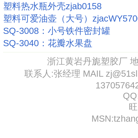
塑料热水瓶外壳zjab0158
塑料可爱油壶（大号）zjacWY570
SQ-3008：小号铁件密封罐
SQ-3040：花瓣水果盘
浙江黄岩丹旎塑胶厂 
联系人:张经理 MAIL
zj@51s
13705764
QQ
旺
MSN:
tzhan