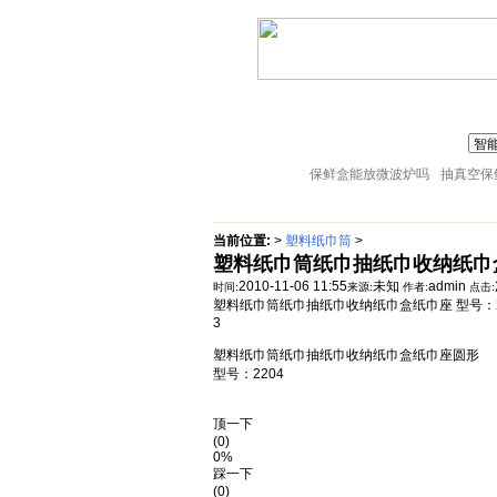
联系人:张经理 MAIL
zj@51sl.com
电话:05
主页
塑料杯子
塑料橱房用品
18057653015
塑料盘子
塑料卫生桶
塑料整理箱
保鲜盒能放微波炉吗
抽真空保
当前位置:
>
塑料纸巾筒
>
塑料纸巾筒纸巾抽纸巾收纳纸巾
2010-11-06 11:55
未知
admin
时间:
来源:
作者:
点击:
塑料纸巾筒纸巾抽纸巾收纳纸巾盒纸巾座 型号：
3
塑料纸巾筒纸巾抽纸巾收纳纸巾盒纸巾座圆形
型号：2204
顶一下
(0)
0%
踩一下
(0)