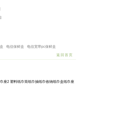
签
阅
料篮
塑料宠物用品
塑料水壶
饭盒保鲜盒
浴室卫浴
盒
电信保鲜盒
电信宽带pc保鲜盒
返回首页
纸巾座2 塑料纸巾筒纸巾抽纸巾收纳纸巾盒纸巾座