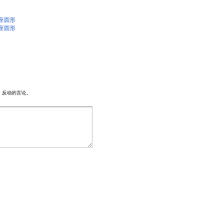
座圆形
座圆形
、反动的言论。