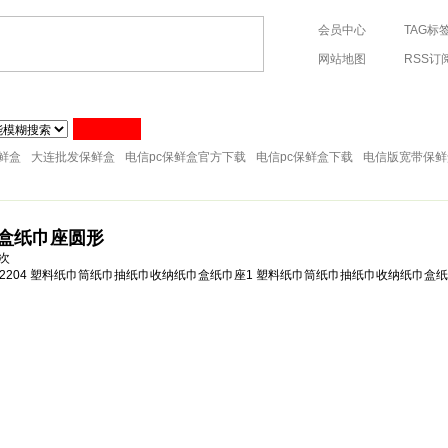
会员中心
TAG标
网站地图
RSS订
76-88288598 手机:13705764289
塑料纸巾筒
塑料筷子架
塑料工具
塑料牙刷架
塑料箩筐
塑
塑料储物架
塑料桌凳椅
塑料刷子
塑料衣架
塑料儿童用品
鲜盒
大连批发保鲜盒
电信pc保鲜盒官方下载
电信pc保鲜盒下载
电信版宽带保鲜
盒纸巾座圆形
次
2204 塑料纸巾筒纸巾抽纸巾收纳纸巾盒纸巾座1 塑料纸巾筒纸巾抽纸巾收纳纸巾盒