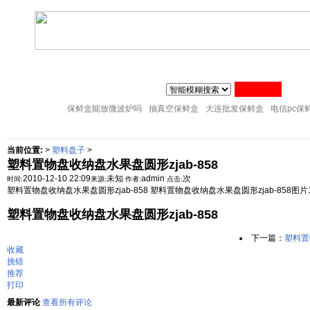
联系人:张经理 MAIL
zj@51sl.com
电话:0576-88288598 手机:1370576428
主页
塑料杯子
塑料橱房用品
塑料纸巾筒
塑料筷子架
18057653015
塑料盘子
塑料卫生桶
塑料整理箱
塑料储物架
塑料桌凳椅
保鲜盒能放微波炉吗
抽真空保鲜盒
大连批发保鲜盒
电信pc保
当前位置:
>
塑料盘子
>
塑料置物盘收纳盘水果盘圆形zjab-858
2010-12-10 22:09
未知
admin
次
时间:
来源:
作者:
点击:
塑料置物盘收纳盘水果盘圆形zjab-858 塑料置物盘收纳盘水果盘圆形zjab-858图片
塑料置物盘收纳盘水果盘圆形zjab-858
下一篇：
塑料置
收藏
挑错
推荐
打印
最新评论
查看所有评论