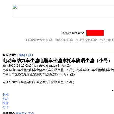
联系人:张经理 MAIL
zj@51sl.com
电话:0576-88288598 手机:1370576428
主页
塑料杯子
塑料橱房用品
塑料纸巾筒
塑料筷子架
18057653015
塑料盘子
塑料卫生桶
塑料整理箱
塑料储物架
塑料桌凳椅
保鲜盒能放微波炉吗
抽真空保鲜盒
大连批发保鲜盒
电信pc保
当前位置:
>
塑料工具
>
电动车助力车坐垫电瓶车坐垫摩托车防晒坐垫（小号）
2011-03-17 08:54
未知
admin
次
时间:
来源:
作者:
点击:
电动车助力车坐垫电瓶车坐垫摩托车防晒坐垫（小号） 电动车助力车坐垫电瓶车坐
车助力车坐垫电瓶车坐垫摩托车防晒坐垫（小号）图片3
电动车助力车坐垫电瓶车坐垫摩托车防晒坐垫（小号）
收藏
挑错
推荐
打印
最新评论
查看所有评论