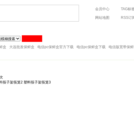
会员中心
TAG标
网站地图
RSS订
76-88288598 手机:13705764289
塑料纸巾筒
塑料筷子架
塑料工具
塑料牙刷架
塑料箩筐
塑
塑料储物架
塑料桌凳椅
塑料刷子
塑料衣架
塑料儿童用品
鲜盒
大连批发保鲜盒
电信pc保鲜盒官方下载
电信pc保鲜盒下载
电信版宽带保鲜
次
塑料筷子架筷笼2 塑料筷子架筷笼3