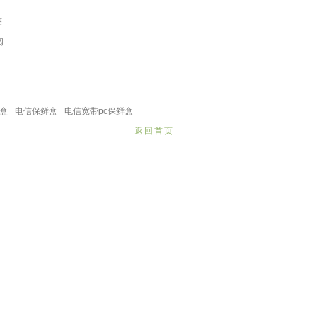
签
阅
料篮
塑料宠物用品
塑料水壶
饭盒保鲜盒
浴室卫浴
盒
电信保鲜盒
电信宽带pc保鲜盒
返回首页