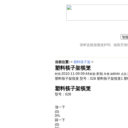
联系人:张经理 MAIL
zj@51sl.com
电话:05
主页
塑料杯子
塑料橱房用品
18057653015
塑料盘子
塑料卫生桶
塑料整理箱
保鲜盒能放微波炉吗
抽真空保
当前位置:
>
塑料筷子架
>
塑料筷子架筷笼
2010-11-09 09:44
未知
admin
时间:
来源:
作者:
点击:
塑料筷子架筷笼 型号：028 塑料筷子架筷笼1 
塑料筷子架筷笼
型号：028
顶一下
(0)
0%
踩一下
(0)