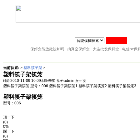
联系人:张经理 MAIL
zj@51sl.com
电话:0576-88288598 手机:1370576428
主页
塑料杯子
塑料橱房用品
塑料纸巾筒
塑料筷子架
18057653015
塑料盘子
塑料卫生桶
塑料整理箱
塑料储物架
塑料桌凳椅
保鲜盒能放微波炉吗
抽真空保鲜盒
大连批发保鲜盒
电信pc保
当前位置:
>
塑料筷子架
>
塑料筷子架筷笼
2010-11-09 10:09
未知
admin
次
时间:
来源:
作者:
点击:
塑料筷子架筷笼 型号：006 塑料筷子架筷笼1 塑料筷子架筷笼2 塑料筷子架筷笼3
塑料筷子架筷笼
型号：006
顶一下
(0)
0%
踩一下
(0)