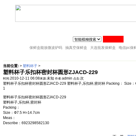
联系人:张经理 MAIL
zj@51sl.com
电话:0576-88288598 手机:1370576428
主页
塑料杯子
塑料橱房用品
塑料纸巾筒
塑料筷子架
18057653015
塑料盘子
塑料卫生桶
塑料整理箱
塑料储物架
塑料桌凳椅
保鲜盒能放微波炉吗
抽真空保鲜盒
大连批发保鲜盒
电信pc保
当前位置:
>
塑料杯子
>
塑料杯子乐扣杯密封杯圆形ZJACD-229
2010-12-11 06:08
未知
admin
次
时间:
来源:
作者:
点击:
塑料杯子乐扣杯密封杯圆形ZJACD-229 塑料杯子,乐扣杯,密封杯 Packing： Size：Ф7.
1
塑料杯子乐扣杯密封杯圆形ZJACD-229
塑料杯子,乐扣杯,密封杯
Packing：
Size：Ф7.5 H=14.7cm
Meas：
Describe：6923298582130